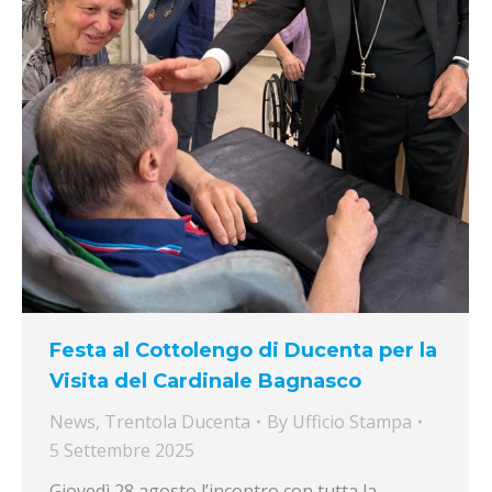
Festa al Cottolengo di Ducenta per la
Visita del Cardinale Bagnasco
News
,
Trentola Ducenta
By
Ufficio Stampa
5 Settembre 2025
Giovedì 28 agosto l’incontro con tutta la