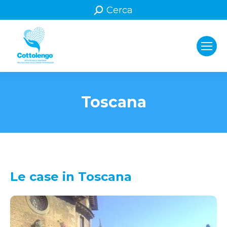
Search:
Cerca
Toscana
You are here:
Le case in Toscana
Pisa