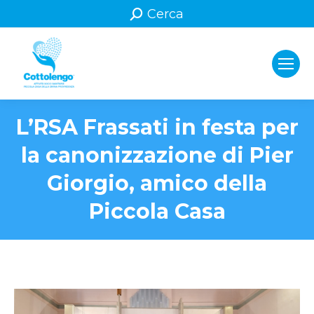
Search:
Cerca
L’RSA Frassati in festa per
la canonizzazione di Pier
Giorgio, amico della
Piccola Casa
You are here: