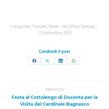
Categories:
Frassati
,
News
By
Ufficio Stampa
12 Settembre 2025
Condividi il post
Share
Share
Share
Share
on
on
on
on
Facebook
X
LinkedIn
WhatsApp
Post
PREVIOUS
navigation
Festa al Cottolengo di Ducenta per la
Previous
Visita del Cardinale Bagnasco
post: