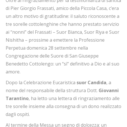
Oltre al ringraziamento per la testimonianza di santità
di Pier Giorgio Frassati, amico della Piccola Casa, c’era
un altro motivo di gratitudine: il saluto riconoscente a
tre sorelle cottolenghine che hanno prestato servizio
ai “nonni” del Frassati – Suor Bianca, Suor Riya e Suor
Nishitha – prossime a emettere la Professione
Perpetua domenica 28 settembre nella
Congregazione delle Suore di San Giuseppe
Benedetto Cottolengo: un “sì” definitivo a Dio e al suo
amore.
Dopo la Celebrazione Eucaristica
suor Candida
, a
nome del responsabile della struttura Dott.
Giovanni
Tarantino
, ha letto una lettera di ringraziamento alle
tre sorelle insieme alla consegna di un dono realizzato
dagli ospiti.
Al termine della Messa un segno di dolcezza: un