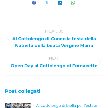
Share
Share
Share
Share
on
on
on
on
Facebook
X
LinkedIn
WhatsApp
Post
PREVIOUS
navigation
Al Cottolengo di Cuneo la festa della
Previous
Natività della beata Vergine Maria
post:
NEXT
Next
Open Day al Cottolengo di Fornacette
post:
Post collegati
Al Cottolengo di Biella per l’estate