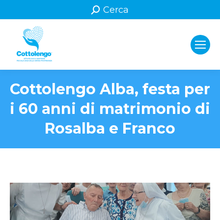
Search:
Cerca
Cottolengo Alba, festa per
i 60 anni di matrimonio di
Rosalba e Franco
You are here: