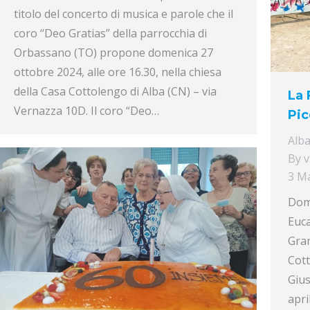
titolo del concerto di musica e parole che il
coro “Deo Gratias” della parrocchia di
Orbassano (TO) propone domenica 27
ottobre 2024, alle ore 16.30, nella chiesa
della Casa Cottolengo di Alba (CN) – via
La 
Vernazza 10D. Il coro “Deo…
Pic
Alb
By
v
3 M
Dome
Euca
Gran
Cott
Giu
apri