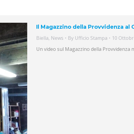
Il Magazzino della Provvidenza al 
Biella
,
News
By
Ufficio Stampa
10 Ottobr
Un video sul Magazzino della Provvidenza nel