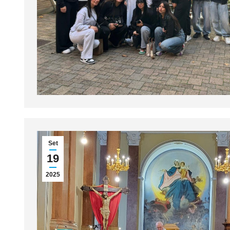
Set
19
2025