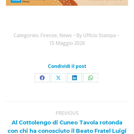
Categories:
Firenze
,
News
By
Ufficio Stampa
15 Maggio 2026
Condividi il post
Share
Share
Share
Share
on
on
on
on
Facebook
X
LinkedIn
WhatsApp
Post
PREVIOUS
navigation
Al Cottolengo di Cuneo Tavola rotonda
Previous
con chi ha conosciuto il Beato Fratel Luigi