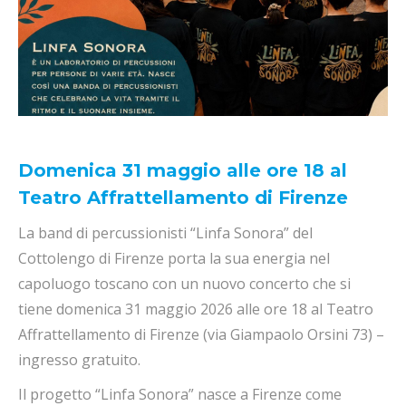
Domenica 31 maggio alle ore 18 al
Teatro Affrattellamento di Firenze
La band di percussionisti “Linfa Sonora” del
Cottolengo di Firenze porta la sua energia nel
capoluogo toscano con un nuovo concerto che si
tiene domenica 31 maggio 2026 alle ore 18 al Teatro
Affrattellamento di Firenze (via Giampaolo Orsini 73) –
ingresso gratuito.
Il progetto “Linfa Sonora” nasce a Firenze come