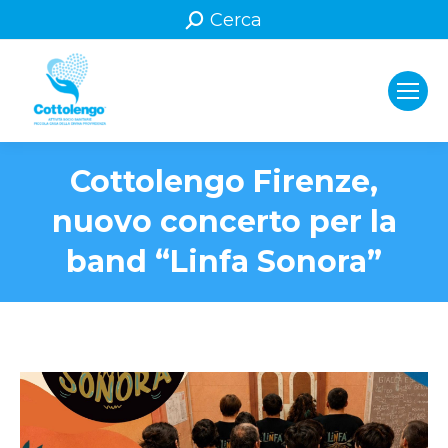
Search:
Cerca
Cottolengo Firenze,
nuovo concerto per la
band “Linfa Sonora”
You are here: