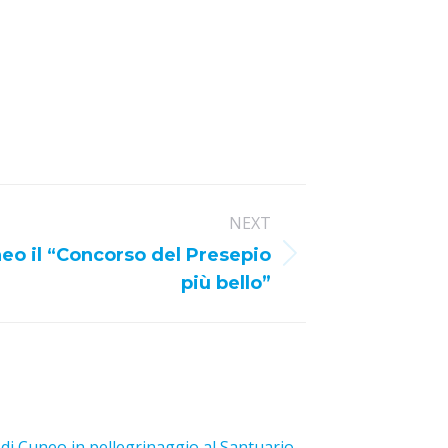
NEXT
eo il “Concorso del Presepio
più bello”
 di Cuneo in pellegrinaggio al Santuario