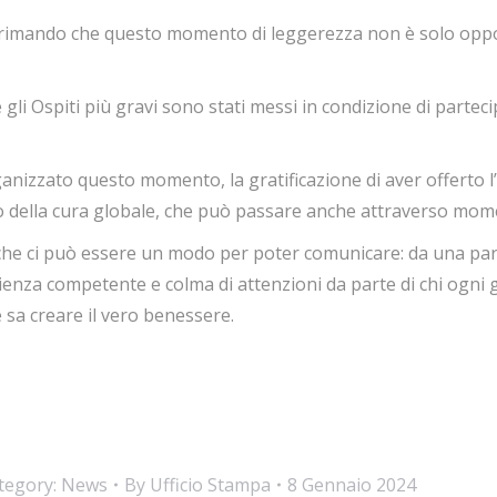
 rimando che questo momento di leggerezza non è solo oppor
 gli Ospiti più gravi sono stati messi in condizione di partec
nizzato questo momento, la gratificazione di aver offerto l’o
ficato della cura globale, che può passare anche attraverso mo
che ci può essere un modo per poter comunicare: da una parte
oglienza competente e colma di attenzioni da parte di chi ogni
 sa creare il vero benessere.
tegory:
News
By
Ufficio Stampa
8 Gennaio 2024