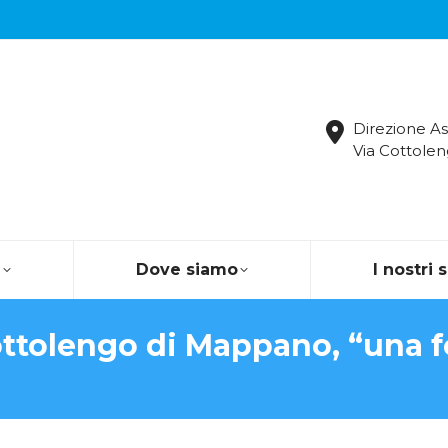
Direzione As
Via Cottolen
a
Dove siamo
I nostri 
ottolengo di Mappano, “una fe