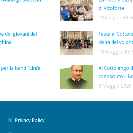
di Vicoforte
19 Giugno 202
ne dei giovani del
Festa al Cottole
nghina
visita dei volon
18 Maggio 202
per la band “Linfa
Al Cottolengo d
conosciuto il B
8 Maggio 2026
Privacy Policy