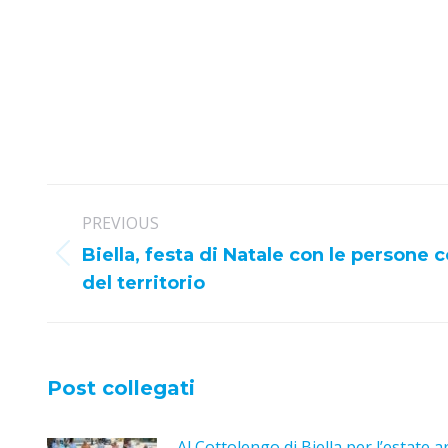
Post
PREVIOUS
navigation
Biella, festa di Natale con le persone c
Previous
del territorio
post:
Post collegati
Al Cottolengo di Biella per l’estate a