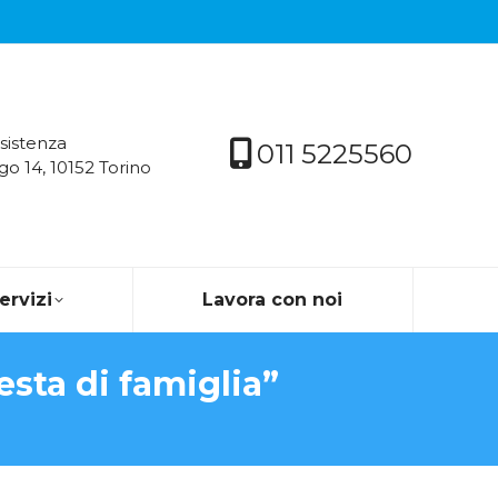
sistenza
011 5225560
go 14, 10152 Torino
servizi
Lavora con noi
sta di famiglia”